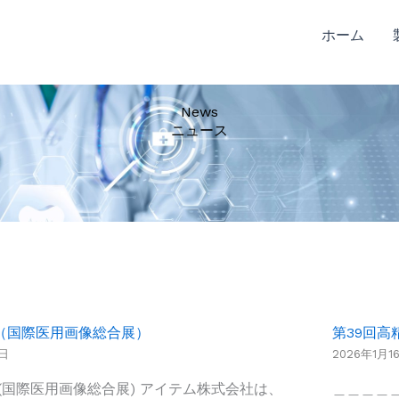
ホーム
News
ニュース
26（国際医用画像総合展）
第39回
5日
2026年1月1
26 (国際医用画像総合展) アイテム株式会社は、
＿＿＿＿