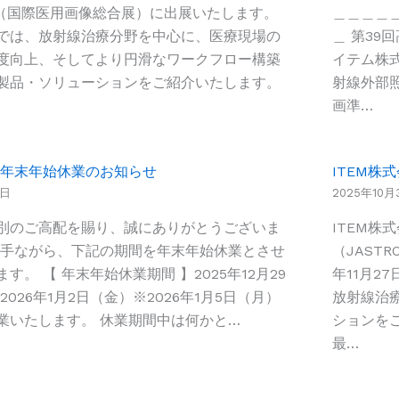
26（国際医用画像総合展）に出展いたします。
＿＿＿＿
では、放射線治療分野を中心に、医療現場の
＿ 第3
度向上、そしてより円滑なワークフロー構築
イテム株
製品・ソリューションをご紹介いたします。
射線外部照
画準…
026 年末年始休業のお知らせ
ITEM株式
8日
2025年10月
別のご高配を賜り、誠にありがとうございま
ITEM
勝手ながら、下記の期間を年末年始休業とさせ
（JAST
す。 【 年末年始休業期間 】2025年12月29
年11月2
2026年1月2日（金）※2026年1月5日（月）
放射線治
業いたします。 休業期間中は何かと…
ションを
最…