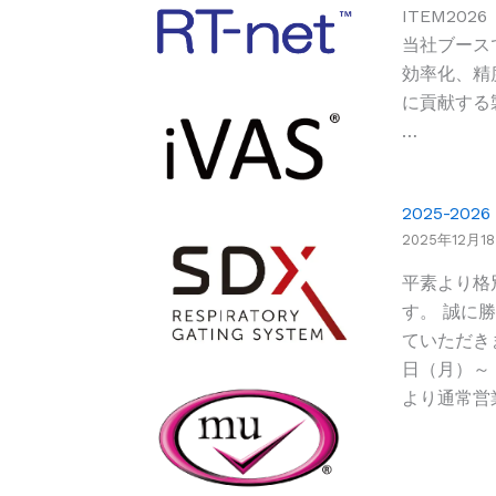
ITEM20
当社ブース
効率化、精
に貢献する
…
2025-2
2025年12月1
平素より格
す。 誠に
ていただきま
日（月）～ 
より通常営