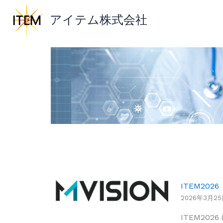
内
アイテム株式会社
容
を
ス
キ
ッ
プ
ITEM20
2026年3月2
ITEM20