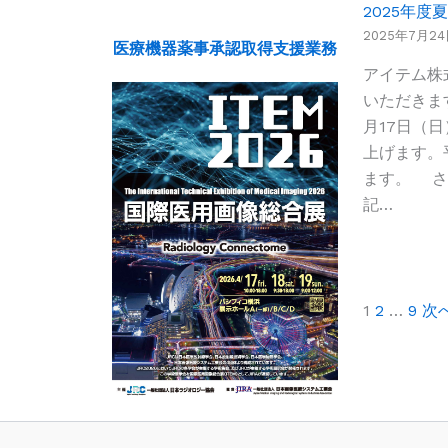
2025年度
2025年7月2
医療機器薬事承認取得支援業務
アイテム株
いただきます
月17日（
上げます。
ます。 さ
記…
1
2
…
9
次