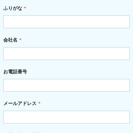
お
ふりがな
*
電
話
番
号
*
お
会社名
*
問
い
合
わ
せ
内
お電話番号
容
メールアドレス
*